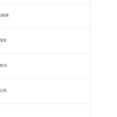
2收获
治国安
一政治
2公民