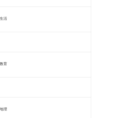
会生活
,教育
一地理