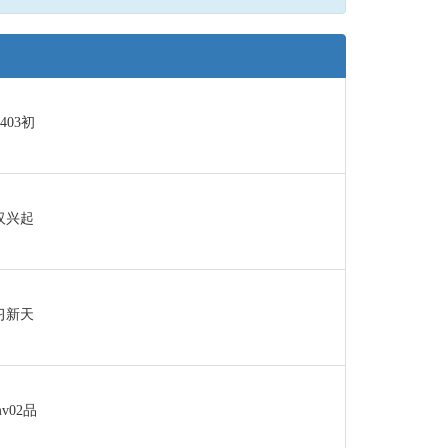
403初
汉兴起
习新天
v02品