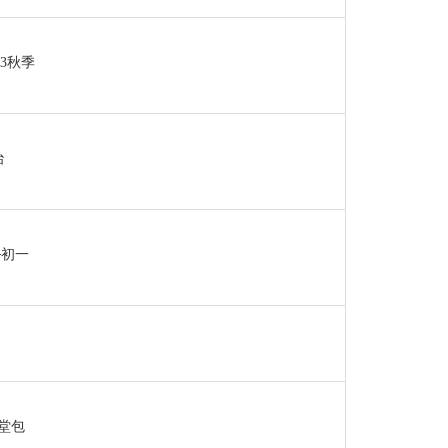
23秋季
治
─初一
堂包