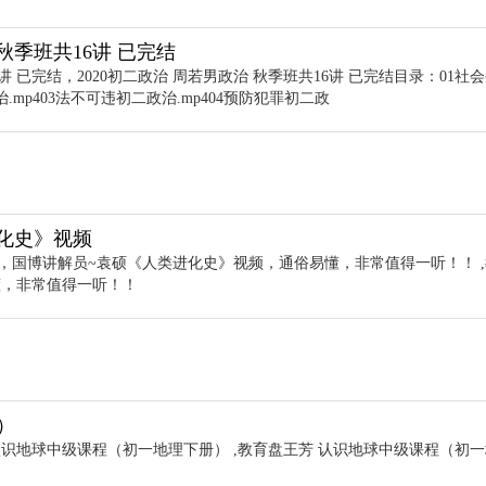
 秋季班共16讲 已完结
6讲 已完结，2020初二政治 周若男政治 秋季班共16讲 已完结目录：01社
.mp403法不可违初二政治.mp404预防犯罪初二政
进化史》视频
频，国博讲解员~袁硕《人类进化史》视频，通俗易懂，非常值得一听！！ 
懂，非常值得一听！！
）
认识地球中级课程（初一地理下册） ,教育盘王芳 认识地球中级课程（初