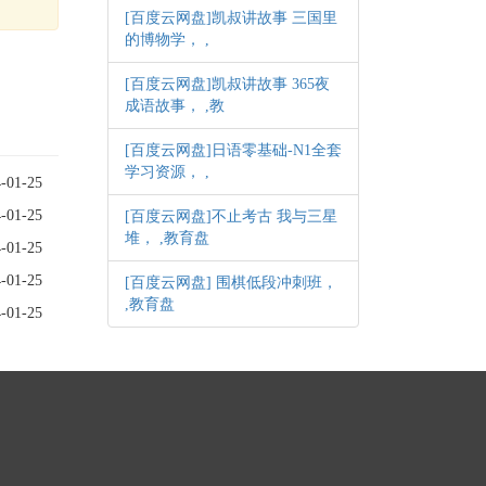
[百度云网盘]凯叔讲故事 三国里
的博物学， ,
[百度云网盘]凯叔讲故事 365夜
成语故事， ,教
[百度云网盘]日语零基础-N1全套
学习资源， ,
-01-25
-01-25
[百度云网盘]不止考古 我与三星
堆， ,教育盘
-01-25
-01-25
[百度云网盘] 围棋低段冲刺班，
,教育盘
-01-25