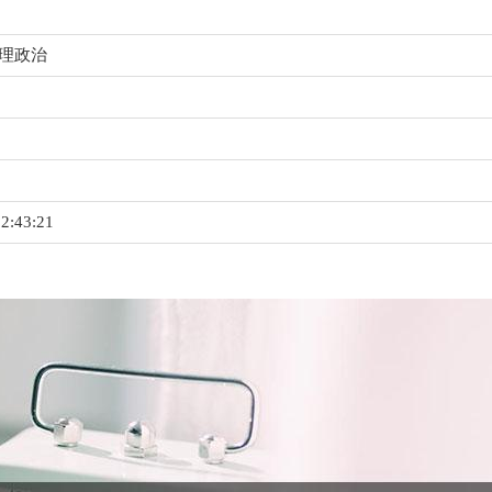
理政治
2:43:21