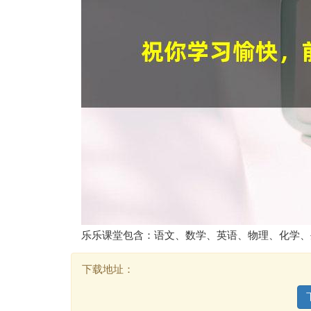
乐乐课堂包含：语文、数学、英语、物理、化学、
下载地址：