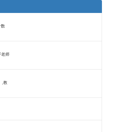
计数
平老师
,教