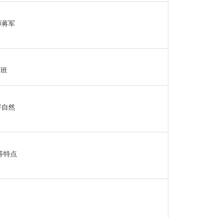
师蒋军
季班
好自然
等特点
绍