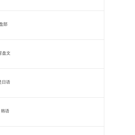
盘部
育盘文
是日语
。韩语