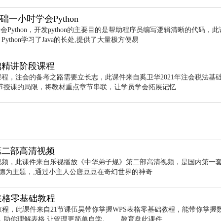
础一小时学会Python
学会Python，开发python的主要目的是帮助程序员编写逻辑清晰的代码，
Python学习了Java的长处,提供了大量极方便易
基础精讲阶段课程
段课程，注会的备考之路需要立长志，此课件来自奚卫华2021年注会税法基
节授课的局限，将教材重点章节串联，让学员学会拓展记忆
第二部高清视频
视频，此课件来自乐视播放《中华弟子规》第二部高清视频，是国内第一
德为主题，,通过小主人公唐豆豆在奇幻世界的神奇
S表格零基础教程
础教程，此课件来自21节课伍昊带你掌握WPS表格零基础教程，能带你掌握
你理解表格,让管理更简单自学。 ... ,教育盘此课件