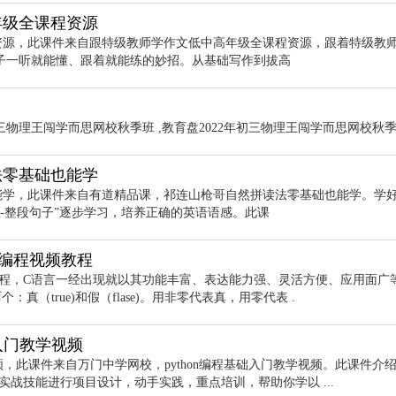
年级全课程资源
资源，此课件来自跟特级教师学作文低中高年级全课程资源，跟着特级教
子一听就能懂、跟着就能练的妙招。从基础写作到拔高
初三物理王闯学而思网校秋季班 ,教育盘2022年初三物理王闯学而思网校秋
法零基础也能学
能学，此课件来自有道精品课，祁连山枪哥自然拼读法零基础也能学。学
子-整段句子”逐步学习，培养正确的英语语感。此课
门编程视频教程
教程，C语言一经出现就以其功能丰富、表达能力强、灵活方便、应用面广
（true)和假（flase)。用非零代表真，用零代表 .
础入门教学视频
学视频，此课件来自万门中学网校，python编程基础入门教学视频。此课件介
+实战技能进行项目设计，动手实践，重点培训，帮助你学以 ...