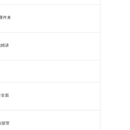
此课件来
础精讲
套全面
数据管