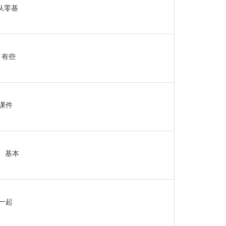
从零基
，有些
课件
2、基本
程一起