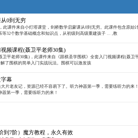
课从0到无穷
穷，此课件来自小灯塔课堂，剑桥数学启蒙课从0到无穷。此课件包含原始
32个数学基础概念和知识点，从初级到高级重建孩子 ... ,教
视频课程(聂卫平老师30集)
聂卫平老师30集)，此课件来自《跟棋圣学围棋》全套入门视频课程(聂卫
的讲解了围棋的简单入门实战玩法。围棋可以激发孩
文字幕
典大片老友记，资源已经不容易下了。听力神器第一季，需要练听力的来！ 
神器第一季，需要练听力的来！
2阶到7阶）魔方教程，永久有效