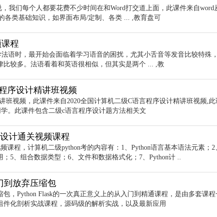
说，我们每个人都要花费不少时间在和Word打交道上面，此课件来自word
各类基础知识，如界面布局/定制、各类 ... ,教育盘可
频课程
学法语时，最开始会面临着学习语音的困扰，尤其小舌音等发音比较特殊
较多。法语看着和英语很相似，但其实是两个 ... ,教
语言程序设计精讲班视频
精讲班视频，此课件来自2020全国计算机二级C语言程序设计精讲班视频,此
同学。此课件包含二级c语言程序设计题方法相关文
程序设计通关视频课程
频课程，计算机二级python考的内容有：1、Python语言基本语法元素；
、组合数据类型；6、文件和数据格式化；7、Python计 ..
从入门到放弃压缩包
弃压缩包，Python Flask的一次真正意义上的从入门到精通课程，是由多套课
组件化剖析实战课程，源码级的解析实战，以及最新应用