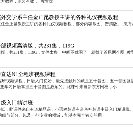
魔方教程，永久有效， ,教育盘
院外交学系主任金正昆教授主讲的各种礼仪视频教程
主任金正昆教授主讲的各种礼仪视频教程，部分内容截图。普清版。 ,教育
视频高清版，共231集，119G
版，共231集，119G，文件太多，中间不截图了，就截了首尾两个图 ,教
师直达N1全程班视频课程
全程班视频课程，日语入门初始，最先接触到的就是五十音图，五十音图就
母），想学习日语掌握五十音图是必须的。此课件来自新东方网校，小
中级入门精讲班
讲班，此课件来自有道精品课，小语种韩语有道考神韩语中级入门精讲班
的细节部分。以及一些专业的领域，能基本完全独立的用