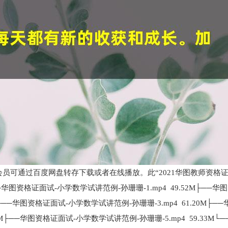
IP会员可通过百度网盘转存下载或者在线播放。此“2021华图教师资格
图资格证面试-小学数学试讲范例-孙珊珊-1.mp4 49.52M├──华
M├──华图资格证面试-小学数学试讲范例-孙珊珊-3.mp4 61.20M├─
2M├──华图资格证面试-小学数学试讲范例-孙珊珊-5.mp4 59.33M└