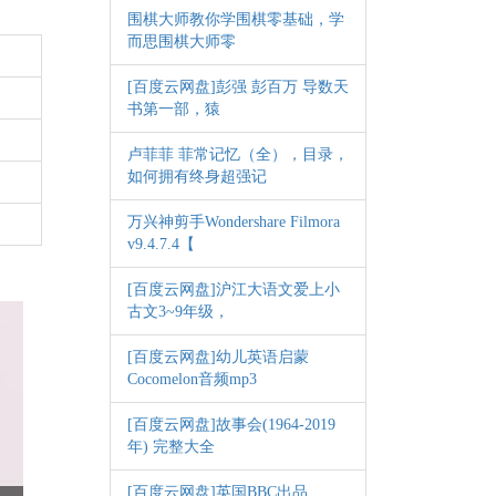
围棋大师教你学围棋零基础，学
而思围棋大师零
[百度云网盘]彭强 彭百万 导数天
书第一部，猿
卢菲菲 菲常记忆（全），目录，
如何拥有终身超强记
万兴神剪手Wondershare Filmora
v9.4.7.4【
[百度云网盘]沪江大语文爱上小
古文3~9年级，
[百度云网盘]幼儿英语启蒙
Cocomelon音频mp3
[百度云网盘]故事会(1964-2019
年) 完整大全
[百度云网盘]英国BBC出品